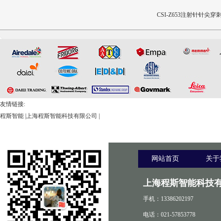
CSI-Z642三轴疲劳试验机
CSI-Z641正畸基托聚合物JI
CSI-Z653注射针针尖穿
限挠曲强度和挠曲弹性模量
和阻力试验机
测试仪
友情链接:
程斯智能
|
上海程斯智能科技有限公司
|
网站首页
关于
上海程斯智能科技有
手机：13386202197
电话：021-57853778