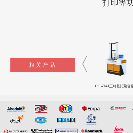
打印等
相关产品
CSI-Z643髋臼撞击疲劳测试
CSI-Z642三轴疲劳试验机
CSI-Z641正畸基托聚合物
设备
限挠曲强度和挠曲弹性
测试仪