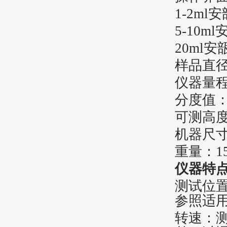
1-2ml
5-10m
20ml安
样品直径
仪器量程：
分度值：0
可测高度：
机器尺寸：
重量：
1
仪器特
‌测试位
参照适
‌转速：