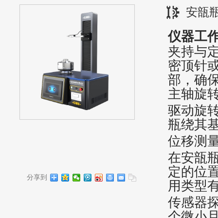
安瓿
仪器工
‌夹持与
密顶针或
部，确保
主轴旋转
‌驱动旋
瓶‌绕其
‌位移测量
在安瓿
定的位置
分享到
用类型
传感器
个微小