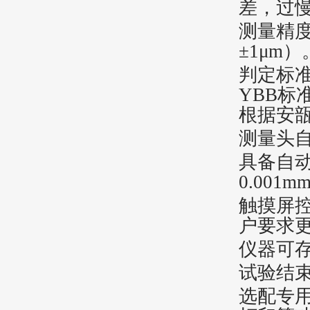
差，过
‌测量精
±1μm）
‌判定标
YBB
根据安
测量头
具备自
0.001m
触摸屏控
户要求
仪器可存
试验结
选配
专