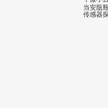
当安瓿
传感器探