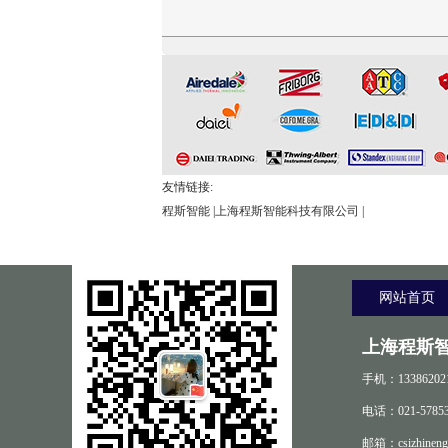
CSI-Z647电动轮椅车能耗性
CSI-Z344-1脚踏开关寿命试
CSI-Z648电动轮椅车综
能测试机
验机
试验机
友情链接:
程斯智能
|
上海程斯智能科技有限公司
|
网站首页
上海程斯
手机：13386202
电话：021-57853
邮箱：csizhineng