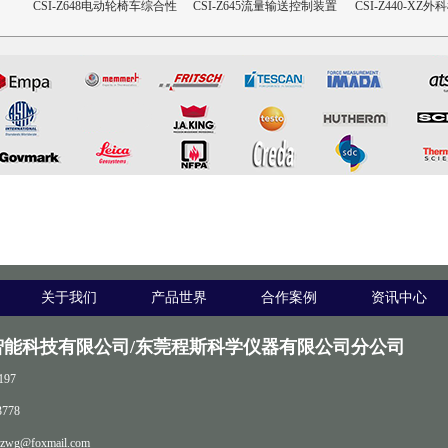
合性
CSI-Z645流量输送控制装置
CSI-Z440-XZ外科植入物磁
CSI-Z643髋臼
致扭矩校准装置
设备
关于我们
产品世界
合作案例
资讯中心
智能科技有限公司/东莞程斯科学仪器有限公司分公司
197
778
zwg@foxmail.com