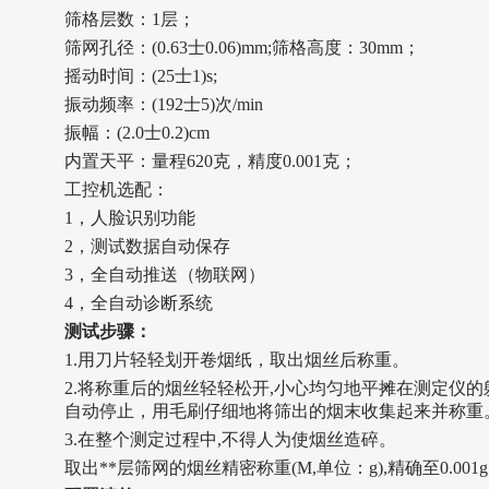
筛格层数：1层；
筛网孔径
：
(0.63士0.06)mm;筛格高度：30mm；
摇动时间
：
(25士1)s;
振动频率
：
(192士5)次/min
振幅
：
(2.0士0.2)cm
内置天平：量程620克，精度0.001克；
工控机选配：
1，人脸识别功能
2，
测试数据自动保存
3，
全自动推送（物联网）
4，
全自动诊断系统
测试步骤
：
1.用刀片轻轻划开卷烟纸，取出烟丝后称重。
2.将称重后的烟丝轻轻松开,小心均匀地平摊在测定仪的躺
自动停止，用毛刷仔细地将筛出的烟末收集起来并称重
3.在整个测定过程中,不得人为使烟丝造碎。
取出**层筛网的烟丝精密称重(M,单位
：
g),精确至0.001