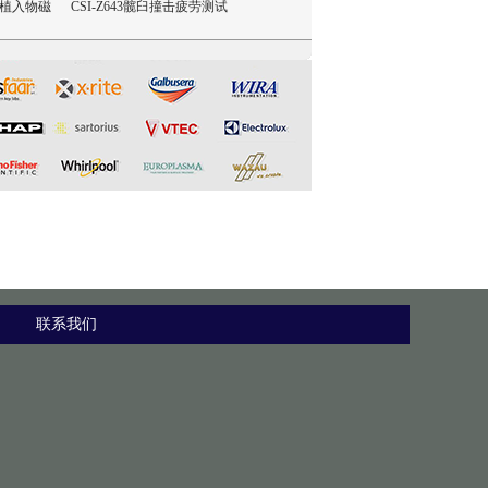
撞击疲劳测试
CSI-Z642三轴疲劳试验机
CSI-Z641正畸基托聚合物JI
CSI-Z02
限挠曲强度和挠曲弹性模量
塞推
测试仪
联系我们