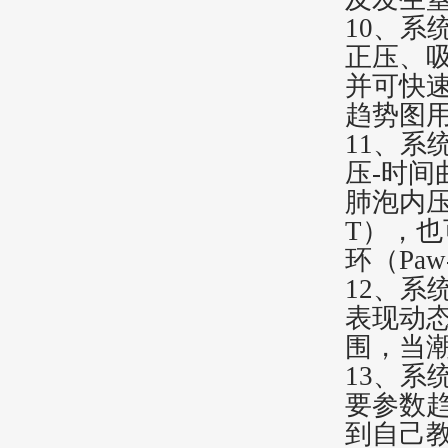
10、
正压、
并可快
趋势图
11、系
压-时间
肺泡内压
T），也
环（Pa
12、
表现动
围，当
13、
要参数
到自己