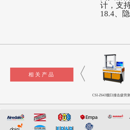
计，支
18.4
相关产品
CSI-Z645流量输送控制装置
CSI-Z440-XZ外科植入物磁
CSI-Z643髋臼撞击疲劳
致扭矩校准装置
设备