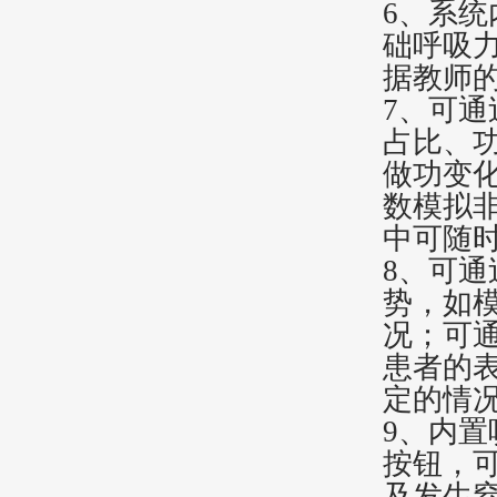
6、系统
础呼吸
据教师
7、可
占比、
做功变
数模拟
中可随
8、可
势，如
况；可
患者的
定的情
9、内
按钮，
及发生