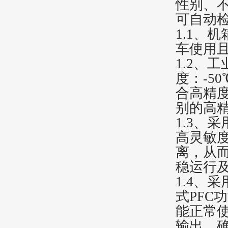
性别、
可自动
1.1、
车使用
1.2、
度：-5
合高精
别的高
1.3、
高灵敏度
离，从而
稳运行
1.4、
式PFC
能正常
输出，