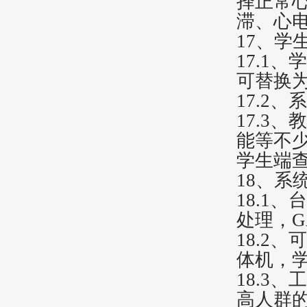
择正常
滞、心
17、学
17.1
可替换
17.2
17.3
能等不
学生端
18、系
18.1
处理，
18.2
体机，学
18.3
高人群的