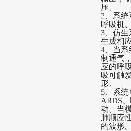
压。
2、系
呼吸机
3、仿
生成相
4、当
制通气
应的呼
吸可触
形。
5、系统
ARDS
动。当
肺顺应
的波形