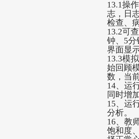
13.1
志，日
检查、
13.2
钟、5分
界面显
13.3
始回顾
数，当
14、
同时增
15、
分析。
16、
饱和度