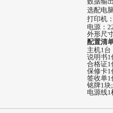
数据输
选配电
打印机
电源：
2
外形尺
配置清
主机
1台
说明书
1
合格证
1
保修卡
1
签收单
1
铭牌
1块;
电源线
1