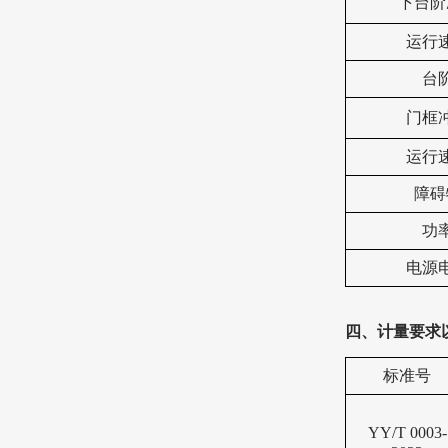
下台阶
运行
台
门框
运行
障碍
功
电源
四、计量要求
标准号
YY/T 0003-