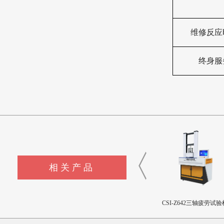
维修反应
终身服
相关产品
CSI-Z440-XZ外科植入物磁
CSI-Z643髋臼撞击疲劳测试
CSI-Z642三轴疲劳试验
致扭矩校准装置
设备