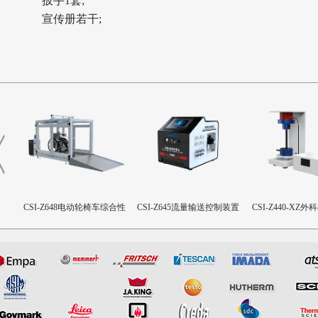
扳手1套;
宣传册若干;
命试
CSI-Z648电动轮椅车综合性
CSI-Z645流量输送控制装置
CSI-Z440-XZ
试验机
致扭矩校准