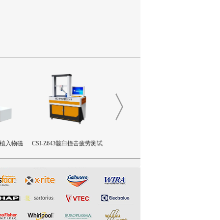
外科植入物磁
CSI-Z643髋臼撞击疲劳测试
CSI-Z642三轴疲劳试验机
CSI-Z64
装置
设备
限挠曲强度