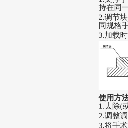
持在同
2.
调节块
同规格
3
.
加载时
使用方
1.去除
2.调整
3.将手