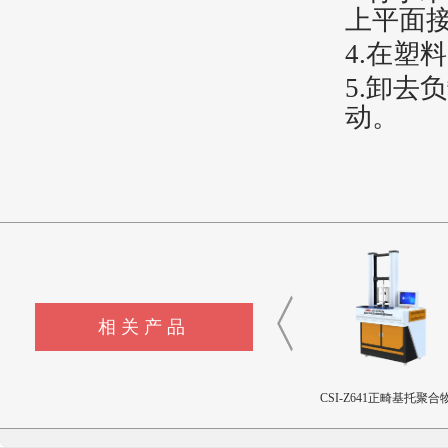
上平面
4.在塑
5.卸去
动。
相关产品
CSI-Z643髋臼撞击疲劳测试
CSI-Z642三轴疲劳试验机
CSI-Z641正畸基托聚合物
设备
限挠曲强度和挠曲弹性
测试仪