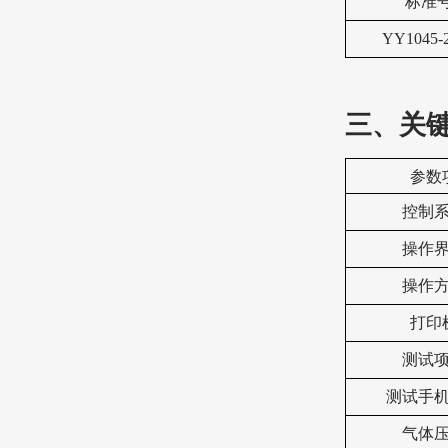
标准
YY1045-
三
、关
参数
控制
操作
操作
打印
测试
测试手
气体