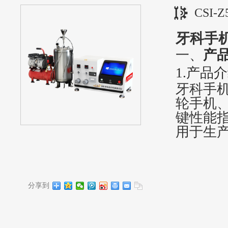
CSI
牙科手
‌一、
产
1.产品
牙科手
轮手机
键性能
用于生
分享到