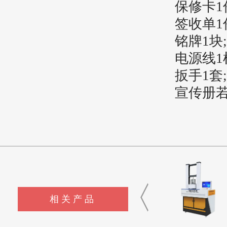
保修卡1
签收单1
铭牌1块;
电源线1
扳手1套;
宣传册若
相关产品