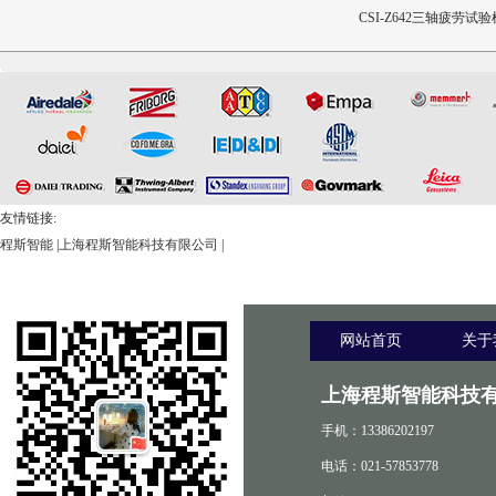
CSI-Z440-XZ外科植入物磁
CSI-Z643髋臼撞击疲劳测试
CSI-Z642三轴疲劳试验
致扭矩校准装置
设备
友情链接:
程斯智能
|
上海程斯智能科技有限公司
|
网站首页
关于
上海程斯智能科技有
手机：13386202197
电话：021-57853778