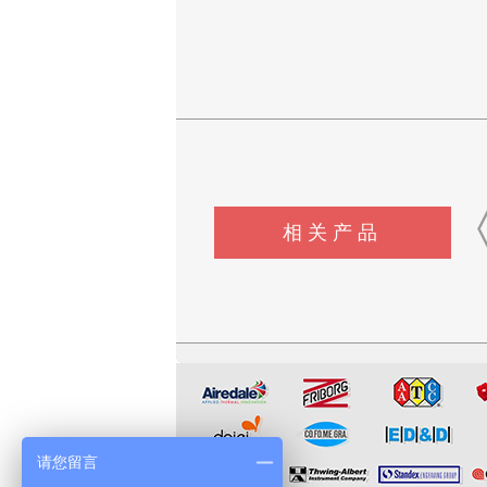
相关产品
CSI-Z647电动轮椅车能耗性
CSI-Z344-1脚踏开关寿命试
CSI-Z648电动轮椅车综
能测试机
验机
试验机
请您留言