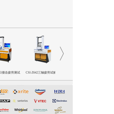
撞击疲劳测试
CSI-Z642三轴疲劳试验机
CSI-Z641正畸基托聚合物JI
CSI-Z02
限挠曲强度和挠曲弹性模量
塞推
测试仪