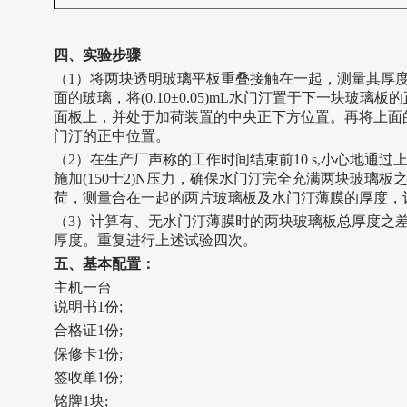
四、实验步骤
（1）将两块透明玻璃平板重叠接触在一起，测量其厚度，
面的玻璃，将(0.10±0.05)mL水门汀置于下一块玻
面板上，并处于加荷装置的中央正下方位置。再将上面
门汀的正中位置。
（2）在生产厂声称的工作时间结束前10 s,小心地通
施加(150士2)N压力，确保水门汀完全充满两块玻璃板
荷，测量合在一起的两片玻璃板及水门汀薄膜的厚度，
（3）计算有、无水门汀薄膜时的两块玻璃板总厚度之差(
厚度。重复进行上述试验四次。
五、基本配置：
主机一台
说明书1份;
合格证1份;
保修卡1份;
签收单1份;
铭牌1块;