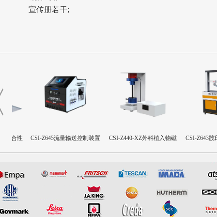
宣传册若干;
合性
CSI-Z645流量输送控制装置
CSI-Z440-XZ外科植入物磁
CSI-Z643髋臼
致扭矩校准装置
设备