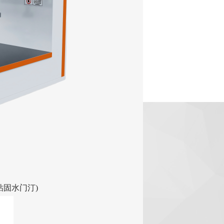
用粘固水门汀)