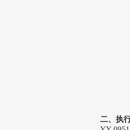
二、执
YY 0951