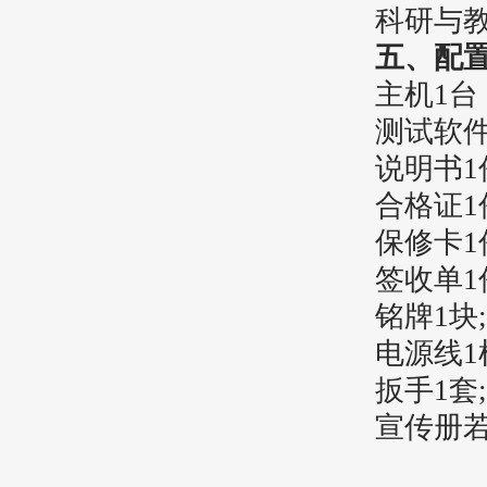
科研与
五、配
主机1台
测试软件
说明书1
合格证1
保修卡1
签收单1
铭牌1块;
电源线1
扳手1套;
宣传册若