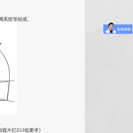
调系统等组成
。
》
相观片灯
ZUI
低要求》