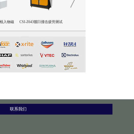
外科植入物磁
CSI-Z643髋臼撞击疲劳测试
CSI-Z642三轴疲劳试验机
CSI-Z64
装置
设备
限挠曲强度
联系我们