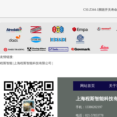
CSI-Z651电动轮椅车按键开
CSI-Z647电动轮椅车能耗性
CSI-Z344-1脚踏开关寿
关耐用性测试仪
能测试机
验机
友情链接:
程斯智能
|
上海程斯智能科技有限公司
|
网站首页
关于
上海程斯智能科技有
手机：13386202197
电话：021-57853778