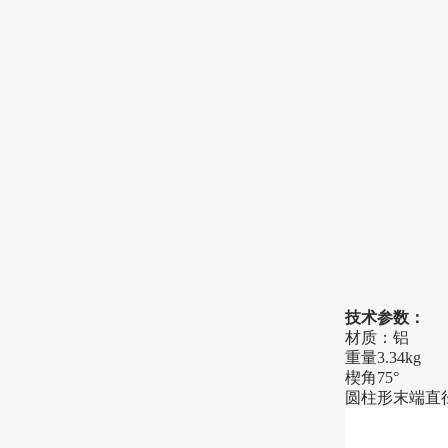
技术参数：
材质：铝
重量
3.34kg
楔
角
75°
圆柱形末端直