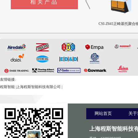
相关产品
CSI-Z643髋臼撞击疲劳测试
CSI-Z642三轴疲劳试验机
CSI-Z641正畸基托聚合物
设备
限挠曲强度和挠曲弹性
测试仪
友情链接:
程斯智能
|
上海程斯智能科技有限公司
|
网站首页
关于
上海程斯智能科技有