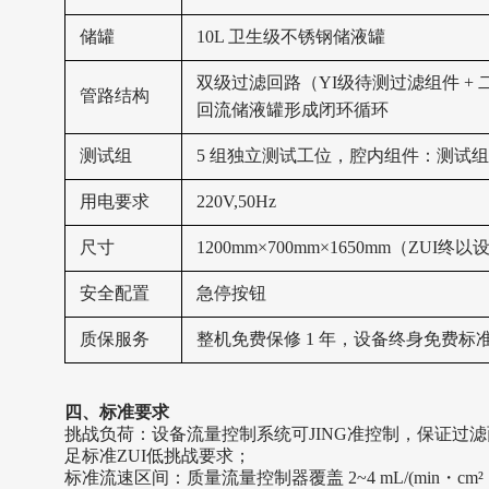
储罐
10L 卫生级不锈钢储液罐
双级过滤回路（
YI级待测过滤组件 
管路结构
回流储液罐形成闭环循环
测试组
5 组独立测试工位，腔内组件：测试
用电要求
220V,50Hz
尺寸
1200mm×700mm×1650mm（ZUI
安全配置
急停按钮
质保服务
整机免费保修
1 年，设备终身免费标
四、标准要求
挑战负荷：
设备流量控制系统可
JING准控制，保证过滤面
足标准ZUI低挑战要求；
标准流速区间：
质量流量控制器覆盖
2~4 mL/(min・