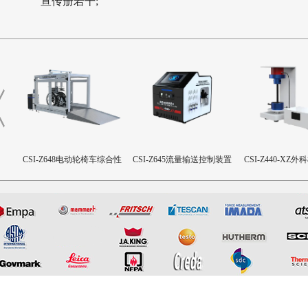
宣传册若干
;
合性
CSI-Z645流量输送控制装置
CSI-Z440-XZ外科植入物磁
CSI-Z643髋臼
致扭矩校准装置
设备