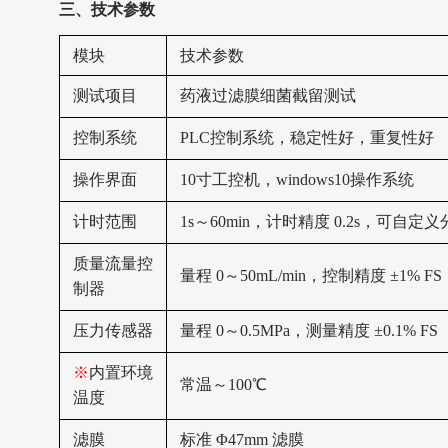
三、
技术参数
‌模块‌
‌技术参数‌
测试项目
药液过滤膜细菌截留测试
控制系统
PLC控制系统，稳定性好，重复性好
操作界面
10寸工控机，windows10操作系统
计时范围
1s～60min，计时精度 0.2s，可自
质量流量控
量程
0～50mL/min，控制精度 ±1% FS
制器
压力传感器
量程
0～0.5MPa，测量精度 ±0.1% FS
※
内置环境
常温～
100℃
温度
滤膜
标准
Φ47mm 滤膜