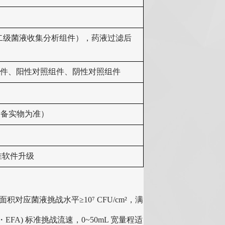
+ 二级菌液收集分析组件），药液过滤后
组件、阳性对照组件、阴性对照组件
终以设备实物为准）
准软件升级
积对应菌液挑战水平≥10⁷ CFU/cm²，满
cm²・EFA) 标准挑战流速，0~50mL 宽量程适