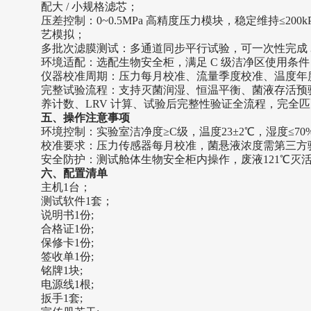
配大 / 小规格滤芯；
压差控制：
0~0.5MPa 高精度压力模块，稳定维持≤20
艺模拟；
多批次滤膜测试：
多通道同步平行试验，可一次性完成
环境适配：
选配生物安全柜，满足
C 级洁净区使用条件
仪器校准周期：
压力每月校准、流量季度校准、温度年
完整试验流程：
支持灭菌润湿、恒温平衡、菌液存活预
养计数、
LRV 计算、试验后完整性验证全流程，完全匹配 P
五
、操作注意事项
‌环
境控制
‌：
实验室洁净度
≥C级，温度23±2℃，湿度≤70%
‌校准要求‌：
压力传感器每月校准，菌悬液浓度需第三方
‌安全防护‌：
测试舱体生物安全柜内操作，废液
121℃灭
六、配置清单
主机
1台；
测试软件
1套；
说明书
1份;
合格证
1份;
保修卡
1份;
签收单
1份;
铭牌
1块;
电源线
1根;
扳手
1套;