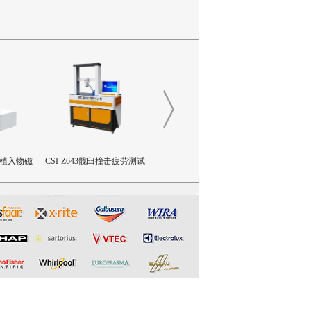
撞击疲劳测试
CSI-Z642三轴疲劳试验机
CSI-Z641正畸基托聚合物JI
CSI-Z02
限挠曲强度和挠曲弹性模量
塞推
测试仪